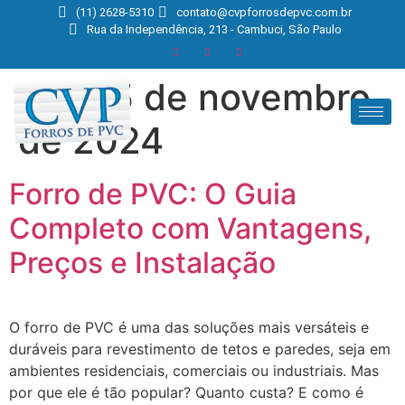
(11) 2628-5310
contato@cvpforrosdepvc.com.br
Rua da Independência, 213 - Cambuci, São Paulo
Dia:
15 de novembro
de 2024
Forro de PVC: O Guia
Completo com Vantagens,
Preços e Instalação
O forro de PVC é uma das soluções mais versáteis e
duráveis para revestimento de tetos e paredes, seja em
ambientes residenciais, comerciais ou industriais. Mas
por que ele é tão popular? Quanto custa? E como é